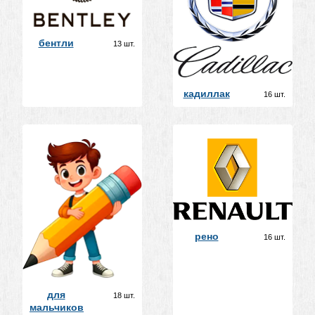
бентли
13 шт.
кадиллак
16 шт.
рено
16 шт.
для
18 шт.
мальчиков