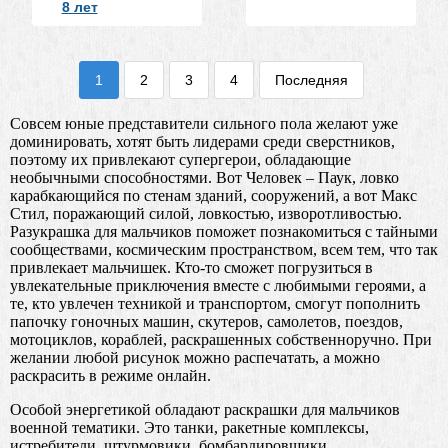
8 лет
1
2
3
4
Последняя
Совсем юные представители сильного пола желают уже
доминировать, хотят быть лидерами среди сверстников,
поэтому их привлекают супергерои, обладающие
необычными способностями. Вот Человек – Паук, ловко
карабкающийся по стенам зданий, сооружений, а вот Макс
Стил, поражающий силой, ловкостью, изворотливостью.
Разукрашка для мальчиков поможет познакомиться с тайными
сообществами, космическим пространством, всем тем, что так
привлекает мальчишек. Кто-то сможет погрузиться в
увлекательные приключения вместе с любимыми героями, а
те, кто увлечен техникой и транспортом, смогут пополнить
папочку гоночных машин, скутеров, самолетов, поездов,
мотоциклов, кораблей, раскрашенных собственноручно. При
желании любой рисунок можно распечатать, а можно
раскрасить в режиме онлайн.
Особой энергетикой обладают раскрашки для мальчиков
военной тематики. Это танки, ракетные комплексы,
истребители, штурмовики, бомбардировщики,