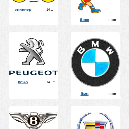
спиннер
14 шт.
бокс
19 шт.
пежо
14 шт.
бмв
16 шт.