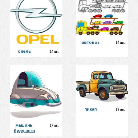
автовоз
14 шт.
опель
14 шт.
пикап
19 шт.
машины
17 шт.
будущего