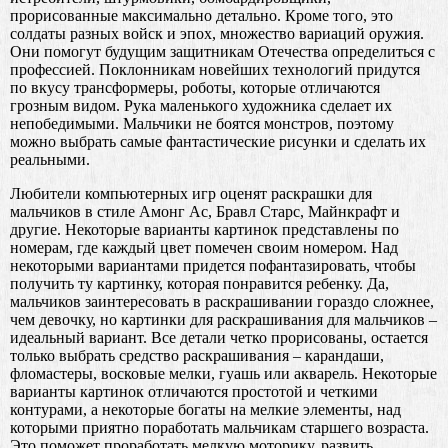
прорисованные максимально детально. Кроме того, это
солдаты разных войск и эпох, множество вариаций оружия.
Они помогут будущим защитникам Отечества определиться с
профессией. Поклонникам новейших технологий придутся
по вкусу трансформеры, роботы, которые отличаются
грозным видом. Рука маленького художника сделает их
непобедимыми. Мальчики не боятся монстров, поэтому
можно выбрать самые фантастические рисунки и сделать их
реальными.
Любители компьютерных игр оценят раскрашки для
мальчиков в стиле Амонг Ас, Бравл Старс, Майнкрафт и
другие. Некоторые варианты картинок представлены по
номерам, где каждый цвет помечен своим номером. Над
некоторыми вариантами придется пофантазировать, чтобы
получить ту картинку, которая понравится ребенку. Да,
мальчиков заинтересовать в раскрашивании гораздо сложнее,
чем девочку, но картинки для раскрашивания для мальчиков –
идеальный вариант. Все детали четко прорисованы, остается
только выбрать средство раскрашивания – карандаши,
фломастеры, восковые мелки, гуашь или акварель. Некоторые
варианты картинок отличаются простотой и четкими
контурами, а некоторые богаты на мелкие элементы, над
которыми приятно поработать мальчикам старшего возраста.
Это поможет проработать мелкую моторику, развить