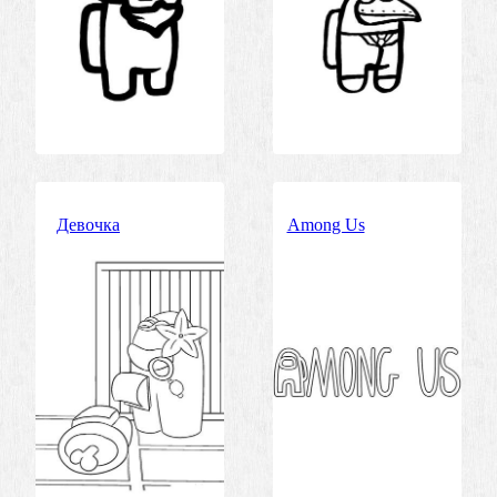
Девочка
Аmong Us