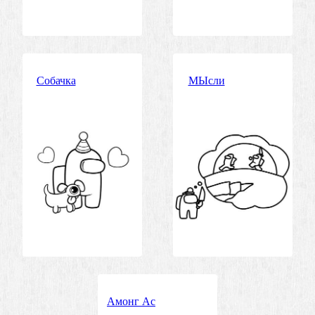
Собачка
МЫсли
Амонг Ас