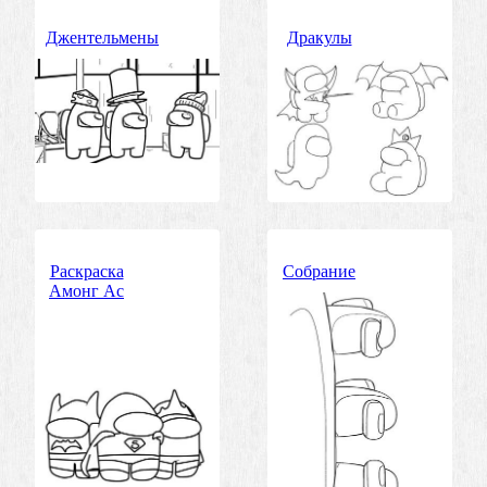
Джентельмены
Дракулы
Раскраска
Собрание
Амонг Ас