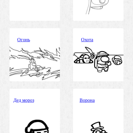
Огонь
Охота
Дед мороз
Ворона