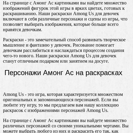
На странице с Амонг Ас картинками вы найдете множество
изображений фигурок этой игры в ярких цветах, готовых к
раскрашиванию. Наши раскраски Among Us для девочек
включают в себя различные персонажи и сцены из игры, что
позволяет выбирать изображения, которые больше всего
нравятся девочкам.
Раскраски - это замечательный способ развивать творческое
мышление и фантазию у девочек. Рисование помогает
девочкам расслабиться и наслаждаться процессом создания
чего-то нового. Наши раскраски Among Us для девочек
станут отличным подарком или занятием на досуге.
Персонажи Амонг Ас на раскрасках
Among Us - это игра, которая характеризуется множеством
оригинальных и запоминающихся персонажей. Если вы
любите эту игру, то мы предлагаем вам нашу коллекцию
раскрасок с изображениями персонажей Among Us.
На странице с Амонг Ас картинками вы найдете множество
различных персонажей со своими уникальными чертами. Вы
можете выбрать любого из них и раскрасить его так, как