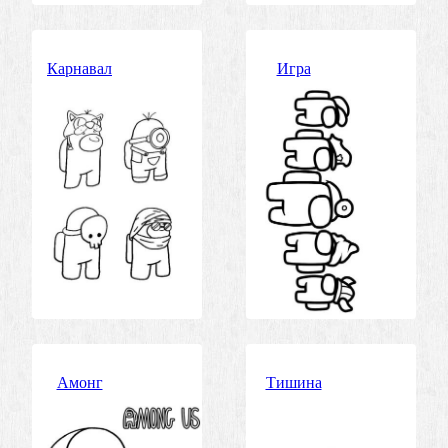
Карнавал
Игра
Амонг
Тишина