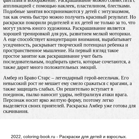
фантазия и воображение. Раскрашивание можно совместить с
аппликацией с помощью наклеек, пластилином, блестками.
Подобные занятия воспринимаются у детей с энтузиазмом,
так как очень быстро можно получить красивый результат. Но
раскраски покорили родителей и их детей не только за то, что
могут увлечь юного художника. Раскрашивание является
хорошей тренировкой для рук, развитием мелкой моторики.
А еще способствует концентрации внимания, вырабатывает
усидчивость, раскрывает творческий потенциал ребенка и
пространственное мышление. На первый взгляд такое
простое занятие как раскрашивание учит быть
последовательным, подбирать цвета, которые сочетаются, а
также дарит много положительных эмоций.
Амбер из Браво Старс – легендарный герой-весельчак. Его
невысокий рост не мешает ему смело сражаться с врагами, а
также защищать слабых. Он решительно вступает в
поединок, пылко наносит удары, нейтрализуя атаки врага.
Персонаж носит ярко желтую форму, поэтому легко
выделяется своих приятелей. Раскраска Амбер уже готова для
скачивания.
2022, coloring-book.ru - Раскраски для детей и взрослых.