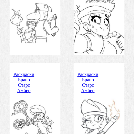
Раскраски
Раскраски
Браво
Браво
Старс
Старс
Амбер
Амбер