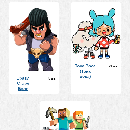
Toca Boca
21 шт.
(Тока
Бока)
Бравл
5 шт.
Старс
Булл