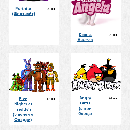
Fortnite
20 шт.
(Фортнайт)
Кошка
25 шт.
Анжела
Angry
41 шт.
Five
43 шт.
Birds
Nights at
(энгри
Freddy's
бердз)
(5 ночей с
Фредди)