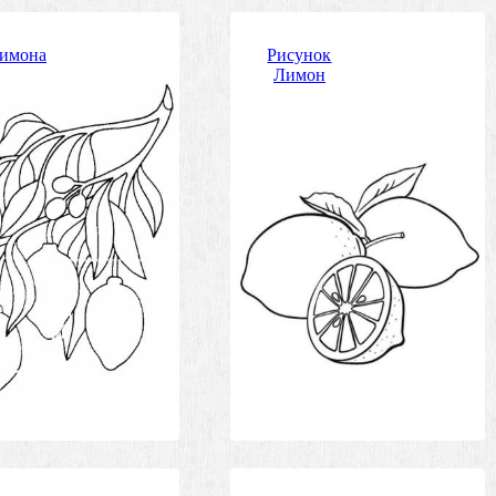
лимона
Рисунок
Лимон