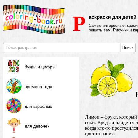
Р
аскраски для детей
Самые интересные, крас
решать вам. Рисунки и к
Поиск
буквы и цифры
времена года
для взрослых
Лимон – фрукт, который
соки. Вряд ли найдется 
для девочек
когда кто-то простудилс
цветотерапия.