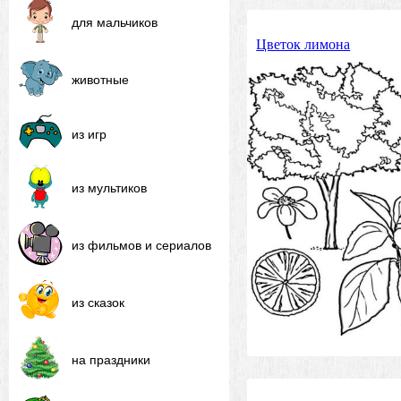
для мальчиков
Цветок лимона
животные
из игр
из мультиков
из фильмов и сериалов
из сказок
на праздники