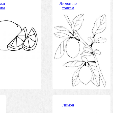
ьки
Лимон по
она
точкам
Лимон