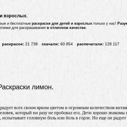
 и взрослых.
ивые и бесплатные
раскраски для детей и взрослых
только у нас!
Разу
артинки для раскрашивания
в отличном качестве
.
раскрасок:
21 738
скачали:
60 854
распечатали:
128 117
Раскраски лимон.
 радует всех своим ярким цветом и огромным количеством витам
человек, который ни разу не пробовал его. Дети хорошо знакомы с
я, испытывает головную боль или боль в горле. Но еще он радует