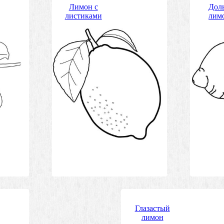
Лимон с
Дол
листиками
лим
Глазастый
лимон