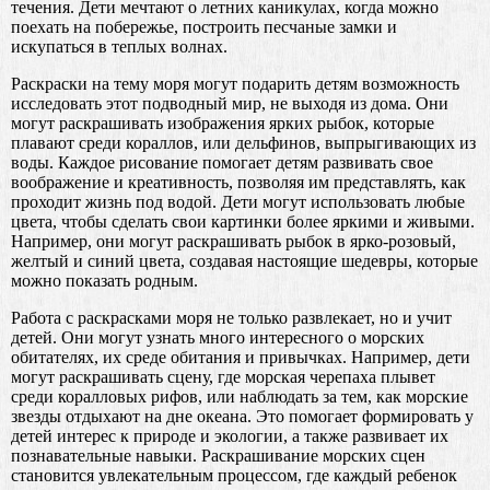
течения. Дети мечтают о летних каникулах, когда можно
поехать на побережье, построить песчаные замки и
искупаться в теплых волнах.
Раскраски на тему моря могут подарить детям возможность
исследовать этот подводный мир, не выходя из дома. Они
могут раскрашивать изображения ярких рыбок, которые
плавают среди кораллов, или дельфинов, выпрыгивающих из
воды. Каждое рисование помогает детям развивать свое
воображение и креативность, позволяя им представлять, как
проходит жизнь под водой. Дети могут использовать любые
цвета, чтобы сделать свои картинки более яркими и живыми.
Например, они могут раскрашивать рыбок в ярко-розовый,
желтый и синий цвета, создавая настоящие шедевры, которые
можно показать родным.
Работа с раскрасками моря не только развлекает, но и учит
детей. Они могут узнать много интересного о морских
обитателях, их среде обитания и привычках. Например, дети
могут раскрашивать сцену, где морская черепаха плывет
среди коралловых рифов, или наблюдать за тем, как морские
звезды отдыхают на дне океана. Это помогает формировать у
детей интерес к природе и экологии, а также развивает их
познавательные навыки. Раскрашивание морских сцен
становится увлекательным процессом, где каждый ребенок