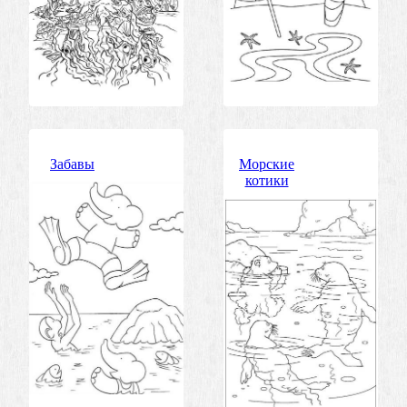
Забавы
Морские
котики