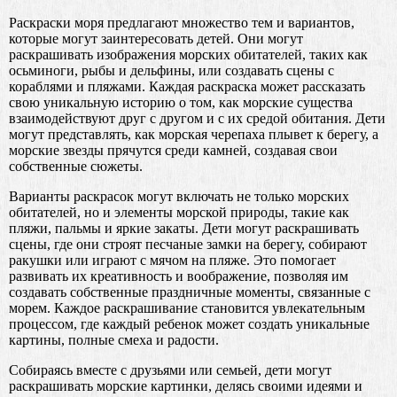
Раскраски моря предлагают множество тем и вариантов,
которые могут заинтересовать детей. Они могут
раскрашивать изображения морских обитателей, таких как
осьминоги, рыбы и дельфины, или создавать сцены с
кораблями и пляжами. Каждая раскраска может рассказать
свою уникальную историю о том, как морские существа
взаимодействуют друг с другом и с их средой обитания. Дети
могут представлять, как морская черепаха плывет к берегу, а
морские звезды прячутся среди камней, создавая свои
собственные сюжеты.
Варианты раскрасок могут включать не только морских
обитателей, но и элементы морской природы, такие как
пляжи, пальмы и яркие закаты. Дети могут раскрашивать
сцены, где они строят песчаные замки на берегу, собирают
ракушки или играют с мячом на пляже. Это помогает
развивать их креативность и воображение, позволяя им
создавать собственные праздничные моменты, связанные с
морем. Каждое раскрашивание становится увлекательным
процессом, где каждый ребенок может создать уникальные
картины, полные смеха и радости.
Собираясь вместе с друзьями или семьей, дети могут
раскрашивать морские картинки, делясь своими идеями и