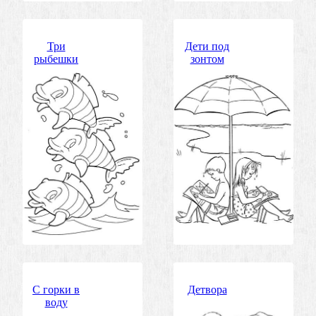
Три
Дети под
рыбешки
зонтом
С горки в
Детвора
воду