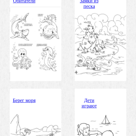
Обитатели
Замки из
песка
Берег моря
Дети
играют