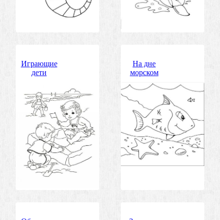
Играющие
На дне
дети
морском