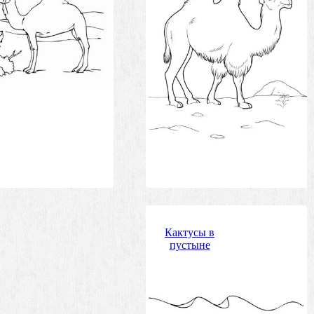
Кактусы в
пустыне