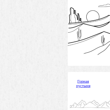
Горная
пустыня