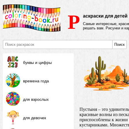
Р
аскраски для детей
Самые интересные, крас
решать вам. Рисунки и к
Поиск
буквы и цифры
времена года
для взрослых
Пустыня – это удивитель
красивые волны из песк
для девочек
приспособлены к жизни 
кустарниками. Множеств