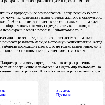
от раскрашивания изображений пустыни, создавая свои
ть их с природой и её разнообразием. Когда ребенок берет в
 он может использовать теплые оттенки желтого и оранжевого,
и водой. Это занятие развивает творческие навыки и помогает
и выбирают цвет, они могут представлять, как выглядит
гда небо окрашивается в розовые и фиолетовые тона.
пустыни. Это очень удобно и позволяет детям заниматься
ое помогает развивать мелкую моторику и концентрацию. Когда
выбирать подходящие цвета. Это не только развлечение, но и
завершает раскрашивание, он может гордиться своим
 Например, они могут представить, как их раскрашенные
вает их воображение и помогает им видеть мир по-новому. На
нциал вашего ребенка. Просто скачайте и распечатайте их, и
ная
Рисунок
ыня
Пустыня