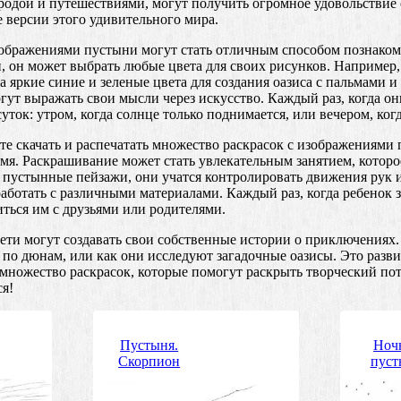
родой и путешествиями, могут получить огромное удовольствие 
 версии этого удивительного мира.
зображениями пустыни могут стать отличным способом познакоми
, он может выбрать любые цвета для своих рисунков. Например,
 а яркие синие и зеленые цвета для создания оазиса с пальмами 
огут выражать свои мысли через искусство. Каждый раз, когда он
суток: утром, когда солнце только поднимается, или вечером, ко
е скачать и распечатать множество раскрасок с изображениями 
емя. Раскрашивание может стать увлекательным занятием, котор
пустынные пейзажи, они учатся контролировать движения рук и 
аботать с различными материалами. Каждый раз, когда ребенок 
ться им с друзьями или родителями.
ети могут создавать свои собственные истории о приключениях.
по дюнам, или как они исследуют загадочные оазисы. Это разви
множество раскрасок, которые помогут раскрыть творческий поте
ся!
Пустыня.
Ноч
Скорпион
пуст