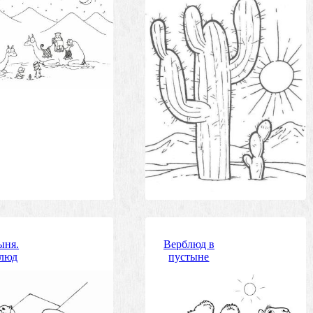
ыня.
Верблюд в
люд
пустыне