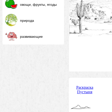
овощи, фрукты, ягоды
природа
развивающие
Раскраска
Пустыня