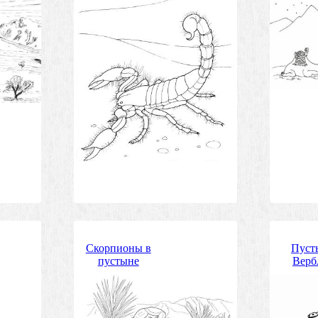
Скорпионы в
Пуст
пустыне
Верб