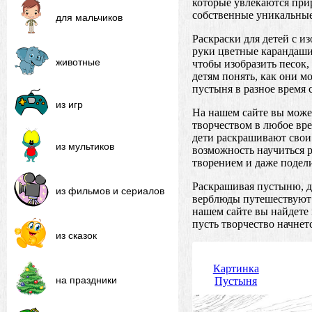
которые увлекаются при
собственные уникальные
для мальчиков
Раскраски для детей с и
руки цветные карандаши
животные
чтобы изобразить песок,
детям понять, как они м
пустыня в разное время 
из игр
На нашем сайте вы может
творчеством в любое вр
дети раскрашивают свои 
из мультиков
возможность научиться р
творением и даже подели
Раскрашивая пустыню, д
из фильмов и сериалов
верблюды путешествуют 
нашем сайте вы найдете 
пусть творчество начнет
из сказок
Картинка
на праздники
Пустыня