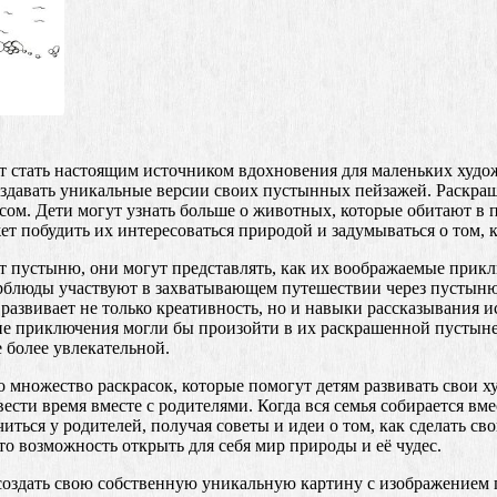
т стать настоящим источником вдохновения для маленьких худож
оздавать уникальные версии своих пустынных пейзажей. Раскраш
ом. Дети могут узнать больше о животных, которые обитают в п
ет побудить их интересоваться природой и задумываться о том, 
т пустыню, они могут представлять, как их воображаемые прик
рблюды участвуют в захватывающем путешествии через пустыню
развивает не только креативность, но и навыки рассказывания 
ие приключения могли бы произойти в их раскрашенной пустыне.
е более увлекательной.
о множество раскрасок, которые помогут детям развивать свои 
сти время вместе с родителями. Когда вся семья собирается вм
читься у родителей, получая советы и идеи о том, как сделать 
это возможность открыть для себя мир природы и её чудес.
оздать свою собственную уникальную картину с изображением п